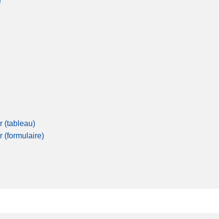
é
r (tableau)
r (formulaire)