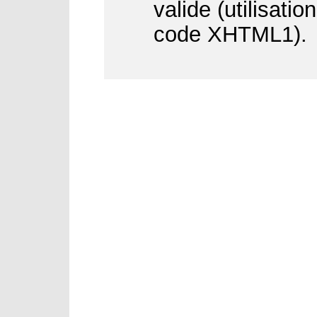
valide (utilisati
code XHTML1).