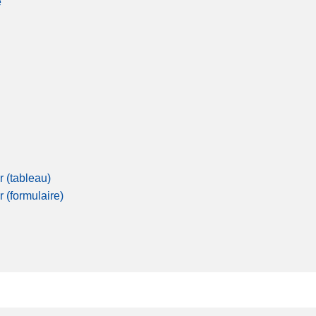
é
r (tableau)
r (formulaire)