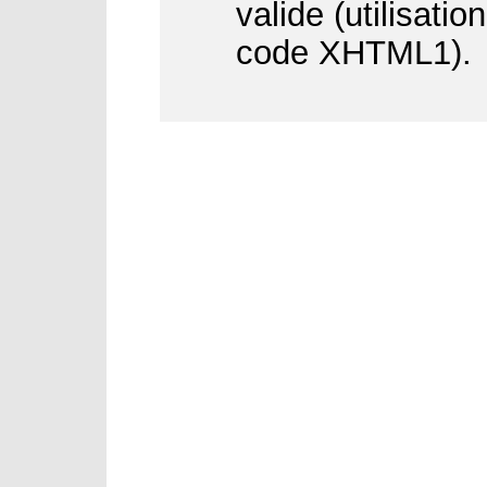
valide (utilisati
code XHTML1).