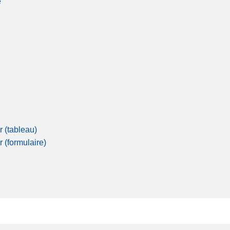
é
r (tableau)
r (formulaire)