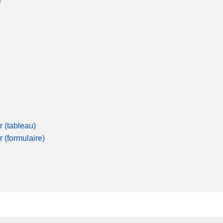
é
r (tableau)
r (formulaire)