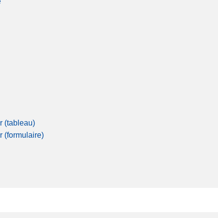
é
r (tableau)
r (formulaire)