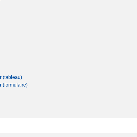
é
r (tableau)
r (formulaire)