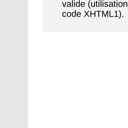
valide (utilisati
code XHTML1).