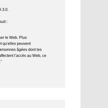
A 3.0.
uit :
ser le Web. Plus
et qu'elles peuvent
 personnes âgées dont les
ffectent l'accès au Web, ce
."