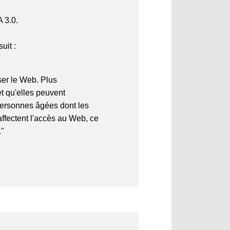
A 3.0.
uit :
ser le Web. Plus
et qu'elles peuvent
 personnes âgées dont les
ffectent l'accès au Web, ce
."