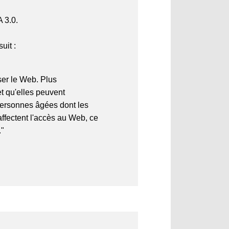
A 3.0.
uit :
ser le Web. Plus
et qu'elles peuvent
 personnes âgées dont les
ffectent l'accès au Web, ce
."