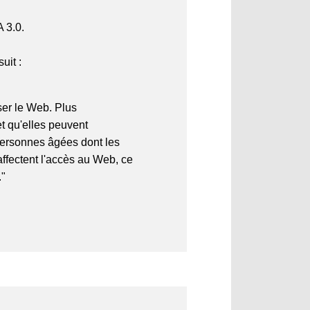
A 3.0.
uit :
ser le Web. Plus
et qu'elles peuvent
 personnes âgées dont les
ffectent l'accès au Web, ce
."